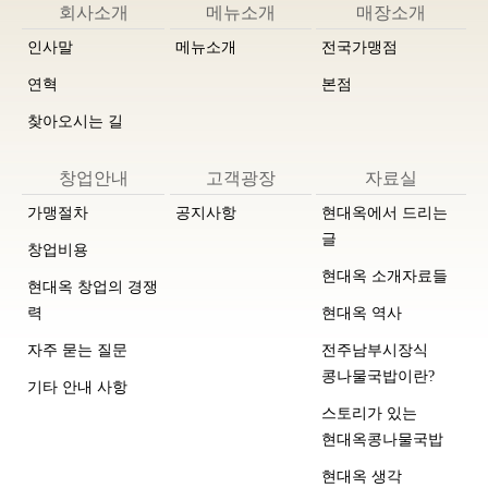
회사소개
메뉴소개
매장소개
인사말
메뉴소개
전국가맹점
연혁
본점
찾아오시는 길
창업안내
고객광장
자료실
가맹절차
공지사항
현대옥에서 드리는
글
창업비용
현대옥 소개자료들
현대옥 창업의 경쟁
력
현대옥 역사
자주 묻는 질문
전주남부시장식
콩나물국밥이란?
기타 안내 사항
스토리가 있는
현대옥콩나물국밥
현대옥 생각