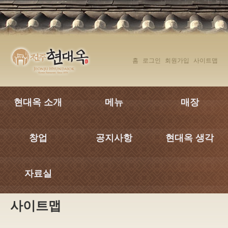
탑메뉴 바로가기
본문 바로가기
홈
로그인
회원가입
사이트맵
현대옥 소개
메뉴
매장
창업
공지사항
현대옥 생각
자료실
사이트맵