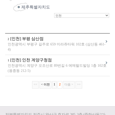
제주특별자치도
[인천] 부평 삼산점
2
인천광역시 부평구 길주로 659 미라쥬타워 102호 (삼산동 461-
4)
[인천] 인천 계양구청점
1
인천광역시 계양구 오조산로 89번길 6 에메랄드빌딩 1층 102호
(용종동 212-5)
<<
< 이전
1
2
다음 >
>>
전북특별자치도 전주시 완산구 효자로 285, 3층 (중화산동2가