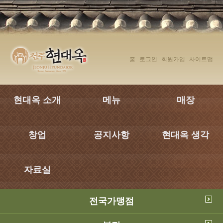
탑메뉴 바로가기
본문 바로가기
홈
로그인
회원가입
사이트맵
현대옥 소개
메뉴
매장
창업
공지사항
현대옥 생각
자료실
전국가맹점